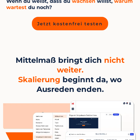
Wenn du weißt, dass du
wachsen
willst,
warum
wartest
du noch?
Jetzt kostenfrei testen
Mittelmaß bringt dich
nicht
weiter.
Skalierung
beginnt da, wo
Ausreden enden.